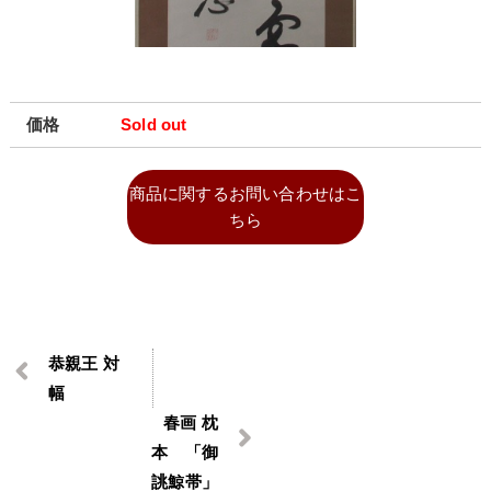
価格
Sold out
商品に関するお問い合わせはこ
ちら
恭親王 対
幅
春画 枕
本 「御
誂鯨帯」