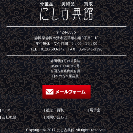
〒424-0885
静岡県静岡市清水区草薙杉道3丁目1-18
年中無休 受付時間 9：00～19：00
TEL：
0120-603-347
FAX：054-346-3396
静岡県許可静公委清
第491130001952号
全国古書籍商組合員
日本の古本屋会員
|
HOME
|
鑑定・買取
|
展示室
|
会社概要
|
お問い合わせ
Copyright © 2017 にし古典館 All rights reserved.