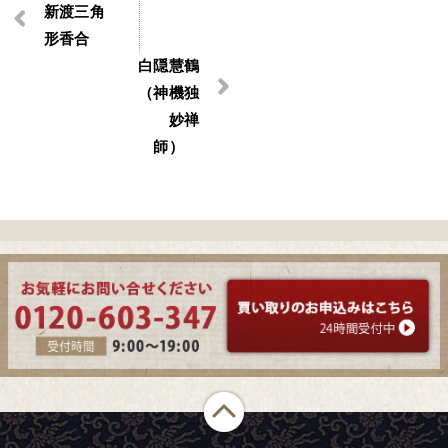
新渡三角
形香合
白隠慧鶴
（神機独
妙禅
師）