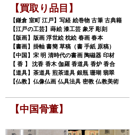
【買取り品目】
【鎌倉 室町 江戸】写経 絵巻物 古筆 古典籍
【江戸の工芸】蒔絵 漆工芸 象牙 彫刻
【版画】版画 浮世絵 枕絵 春画 春本
【書画】掛軸 書簡 草稿（書 手紙 原稿）
【中国】宋 明 清時代の書画 陶磁器 印材
【 香 】 沈香 香木 伽羅 香道具 香炉 香合
【道具】茶道具 煎茶道具 銀瓶 珊瑚 翡翠
【仏教】仏像仏画 仏具法具 密教 仏教美術
【中国骨董】