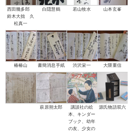
西田幾多郎
白隠慧鶴
若山牧水
山本玄峯
鈴木大拙 久
松真一
椿椿山
書簡消息手紙
渋沢栄一
大隈重信
萩原朔太郎
講談社の絵
源氏物語双六
本、キンダー
ブック、幼年
の友、少女の