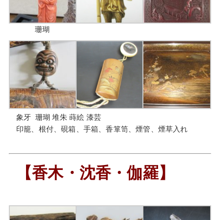
珊瑚
象牙 珊瑚 堆朱 蒔絵 漆芸
印籠、根付、硯箱、手箱、香箪笥、煙管、煙草入れ
【香木・沈香・伽羅】