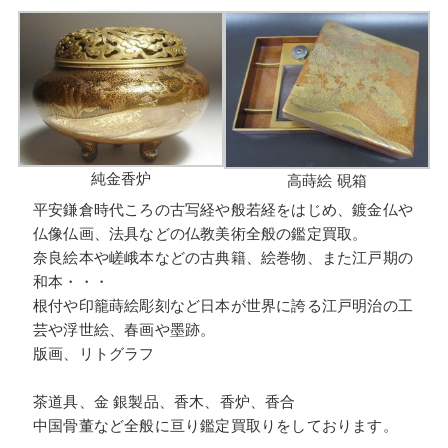
純金香炉
高蒔絵 硯箱
平安鎌倉時代ころの古写経や般若経をはじめ、鍍金仏や
仏像仏画、法具などの仏教美術全般の鑑定買取。
奈良絵本や嵯峨本などの古典籍、絵巻物、また江戸期の
和本・・・
根付や印籠蒔絵彫刻など日本が世界に誇る江戸明治の工
芸や浮世絵、春画や墨跡。
版画、リトグラフ
茶道具、金 銀製品、香木、香炉、香合
中国骨董など全般に亘り鑑定買取りをしております。