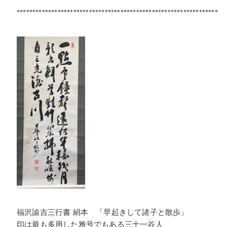
****************************************************************
福沢諭吉三行書 絹本 「早起きして諸子と散歩」
印は最も多用した雅号でもある三十一谷人