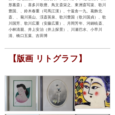
形蕙斎）、喜多川歌麿、鳥文斎栄之、東洲斎写楽、歌川
豊国、、鈴木春重（司馬江漢）、十返舎一九、葛飾北
斎、、菊川英山、渓斎英泉、歌川豊国（歌川国貞）、歌
川国芳、歌川広重（安藤広重）、月岡芳年、河鍋暁斎、
小林清親、井上安治（井上探景）、川瀬巴水、小早川
清、橋口五葉、吉田博
【版画 リトグラフ】