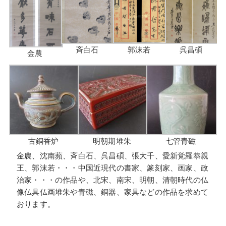
斉白石
郭沫若
呉昌碩
金農
古銅香炉
明朝期堆朱
七管青磁
金農、沈南蘋、斉白石、呉昌碩、張大千、愛新覚羅恭親
王、郭沫若・・・中国近現代の書家、篆刻家、画家、政
治家・・・の作品や、北宋、南宋、明朝、清朝時代の仏
像仏具仏画堆朱や青磁、銅器、家具などの作品を求めて
おります。