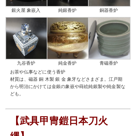
銀火屋 象嵌入
純銀香炉
銅器香炉
九谷香炉
純金香炉
青磁香炉
お茶や仏事などに使う香炉
材質は、磁器 銅 木製 銀 金 象牙などさまざま。江戸期
から明治にかけては金銀の象嵌や蒔絵純銀製や純金製な
ども。
【武具甲冑鎧日本刀火