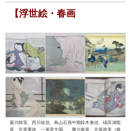
【浮世絵・春画
菱川師宣、西川祐信、鳥山石燕中期鈴木春信、礒田湖龍
斎、北尾重政、一筆斎文調、、勝川春章、北尾政美（鍬