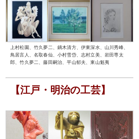
上村松園、竹久夢二、鏑木清方、伊東深水、山川秀峰、
鳥居言人、名取春仙、小村雪岱、志村立美、岩田専太
郎、竹久夢二、藤田嗣治、平山郁夫、東山魁夷
【江戸・明治の工芸】