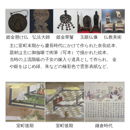
鍍金懸け仏
弘法大師
鍍金華鬘
玉眼仏像
仏教美術
主に室町末期から慶長時代にかけて作られた奈良絵本、
題材は主に御伽噺で肉筆（写本）で描かれた絵本。
当時の上流階級の子女の嫁入り道具として作られ、 金
や銀をはじめ緑、朱などの極彩色で雲形表紙など。
室町後期
室町後期
鎌倉時代