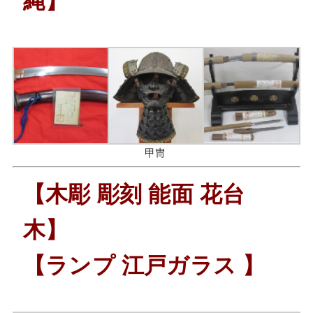
縄】
甲冑
【木彫 彫刻 能面 花台
木】
【ランプ 江戸ガラス 】