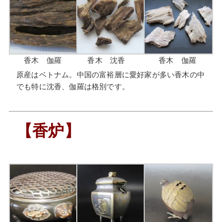
香木 伽羅
香木 沈香
香木 伽羅
原産はベトナム。中国の富裕層に愛好家が多い香木の中
でも特に沈香、伽羅は格別です。
【香炉】