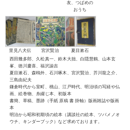
友、つばめの
おうち
里見八犬伝
宮沢賢治
夏目漱石
西田幾多郎、久松真一、鈴木大拙、白隠慧鶴、山本玄
峯、徳川慶喜、福沢諭吉
夏目漱石、森鴎外、石川啄木、宮沢賢治、芥川龍之介、
三島由紀夫
鎌倉時代から室町、桃山、江戸時代、明治頃の写経や仏
画、絵巻物、糸綴じ本、初版本
書簡、草稿、墨跡（手紙 原稿 書 掛軸）版画雑誌や版画
本
明治から昭和初期頃の絵本（講談社の絵本、ツバメノオ
ウチ、キンダーブック）など求めております。