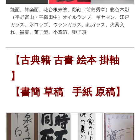
能面、神楽面、花台根来塗、彫刻（前島秀章）彩色木彫
（平野富山・平櫛田中）オイルランプ、ギヤマン、江戸
ガラス、氷コップ、ウランガラス、鉛ガラス、火薬入
れ、墨壺、菓子型、小箪笥、獅子頭
【古典籍 古書 絵本 掛軸
】
【書簡 草稿 手紙 原稿】