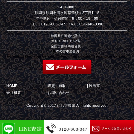
〒424-0885
静岡県静岡市清水区草薙杉道3丁目1-18
年中無休 受付時間 9：00～19：00
TEL：
0120-603-347
FAX：054-346-3396
静岡県許可静公委清
第491130001952号
全国古書籍商組合員
日本の古本屋会員
|
HOME
|
鑑定・買取
|
展示室
|
会社概要
|
お問い合わせ
Copyright © 2017 にし古典館 All rights reserved.