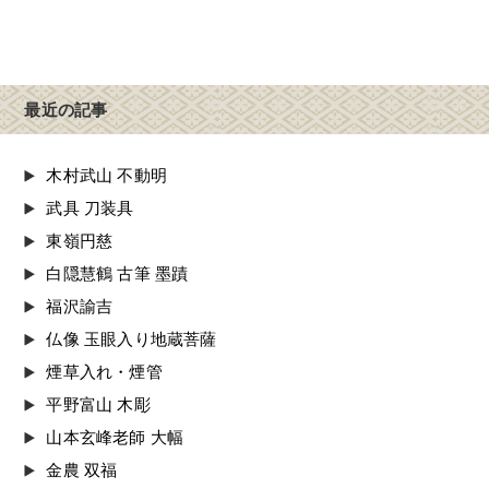
最近の記事
木村武山 不動明
武具 刀装具
東嶺円慈
白隠慧鶴 古筆 墨蹟
福沢諭吉
仏像 玉眼入り地蔵菩薩
煙草入れ・煙管
平野富山 木彫
山本玄峰老師 大幅
金農 双福