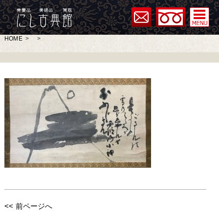
HOME
>
>
<< 前ページへ