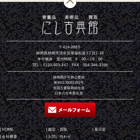
〒424-0885
静岡県静岡市清水区草薙杉道3丁目1-18
年中無休 受付時間 9：00～19：00
TEL：
0120-603-347
FAX：054-346-3396
静岡県許可静公委清
第491130001952号
全国古書籍商組合員
日本の古本屋会員
|
HOME
|
鑑定・買取
|
展示室
|
会社概要
|
お問い合わせ