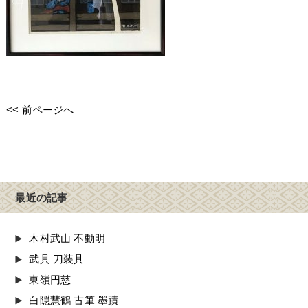
<< 前ページへ
最近の記事
木村武山 不動明
武具 刀装具
東嶺円慈
白隠慧鶴 古筆 墨蹟