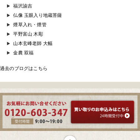
福沢諭吉
仏像 玉眼入り地蔵菩薩
煙草入れ・煙管
平野富山 木彫
山本玄峰老師 大幅
金農 双福
過去のブログはこちら