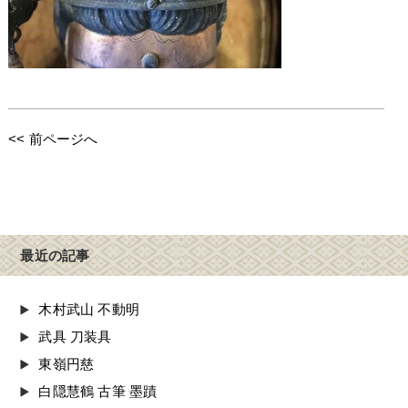
<< 前ページへ
最近の記事
木村武山 不動明
武具 刀装具
東嶺円慈
白隠慧鶴 古筆 墨蹟