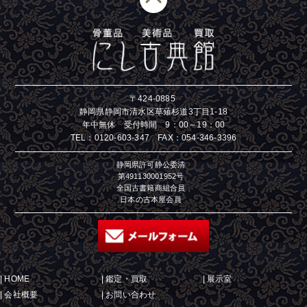
〒424-0885
静岡県静岡市清水区草薙杉道3丁目1-18
年中無休 受付時間 9：00～19：00
TEL：
0120-603-347
FAX：054-346-3396
静岡県許可静公委清
第491130001952号
全国古書籍商組合員
日本の古本屋会員
|
HOME
|
鑑定・買取
|
展示室
|
会社概要
|
お問い合わせ