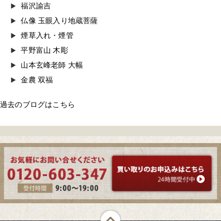
福沢諭吉
仏像 玉眼入り地蔵菩薩
煙草入れ・煙管
平野富山 木彫
山本玄峰老師 大幅
金農 双福
過去のブログはこちら