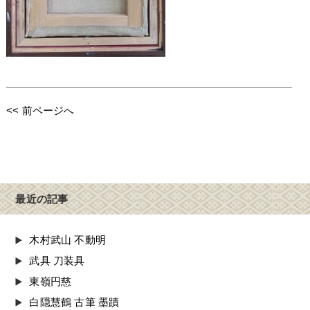
<< 前ページへ
最近の記事
木村武山 不動明
武具 刀装具
東嶺円慈
白隠慧鶴 古筆 墨蹟