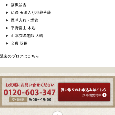
福沢諭吉
仏像 玉眼入り地蔵菩薩
煙草入れ・煙管
平野富山 木彫
山本玄峰老師 大幅
金農 双福
過去のブログはこちら