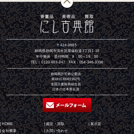
〒424-0885
静岡県静岡市清水区草薙杉道3丁目1-18
年中無休 受付時間 9：00～19：00
TEL：
0120-603-347
FAX：054-346-3396
静岡県許可静公委清
第491130001952号
全国古書籍商組合員
日本の古本屋会員
|
HOME
|
鑑定・買取
|
展示室
|
会社概要
|
お問い合わせ