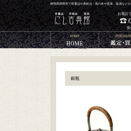
静岡県静岡市で骨董品や美術品・昔の本や直筆、版画などの買
お電話
受
HOME
>
>
銀瓶
銀瓶