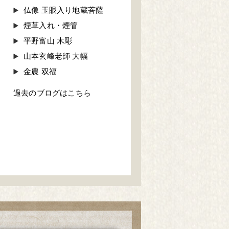
仏像 玉眼入り地蔵菩薩
煙草入れ・煙管
平野富山 木彫
山本玄峰老師 大幅
金農 双福
過去のブログはこちら