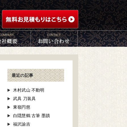
最近の記事
木村武山 不動明
武具 刀装具
東嶺円慈
白隠慧鶴 古筆 墨蹟
福沢諭吉