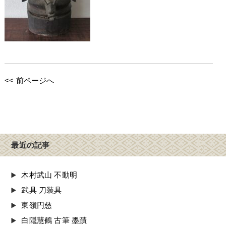
<< 前ページへ
最近の記事
木村武山 不動明
武具 刀装具
東嶺円慈
白隠慧鶴 古筆 墨蹟