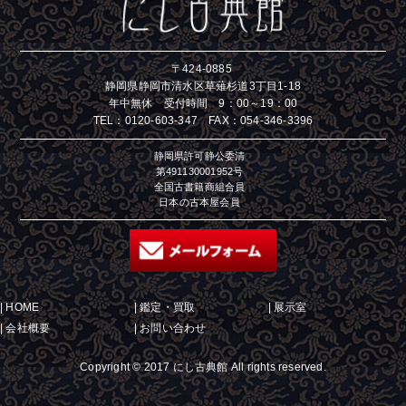
〒424-0885
静岡県静岡市清水区草薙杉道3丁目1-18
年中無休 受付時間 9：00～19：00
TEL：
0120-603-347
FAX：054-346-3396
静岡県許可静公委清
第491130001952号
全国古書籍商組合員
日本の古本屋会員
|
HOME
|
鑑定・買取
|
展示室
|
会社概要
|
お問い合わせ
Copyright © 2017 にし古典館 All rights reserved.