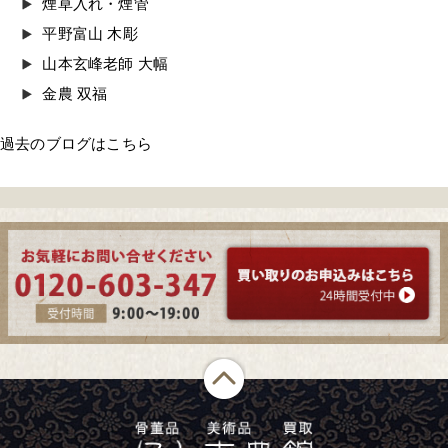
煙草入れ・煙管
平野富山 木彫
山本玄峰老師 大幅
金農 双福
過去のブログはこちら