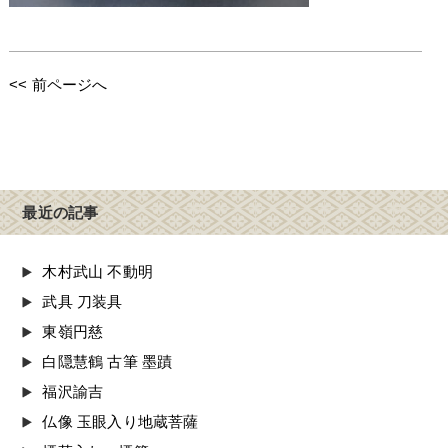
<< 前ページへ
最近の記事
木村武山 不動明
武具 刀装具
東嶺円慈
白隠慧鶴 古筆 墨蹟
福沢諭吉
仏像 玉眼入り地蔵菩薩