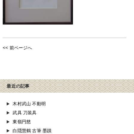
<< 前ページへ
最近の記事
木村武山 不動明
武具 刀装具
東嶺円慈
白隠慧鶴 古筆 墨蹟