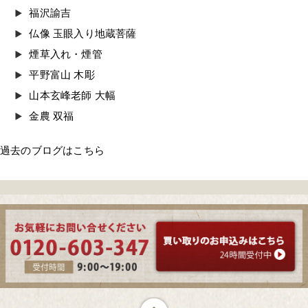
福沢諭吉
仏像 玉眼入り地蔵菩薩
煙草入れ・煙管
平野富山 木彫
山本玄峰老師 大幅
金農 双福
過去のブログはこちら