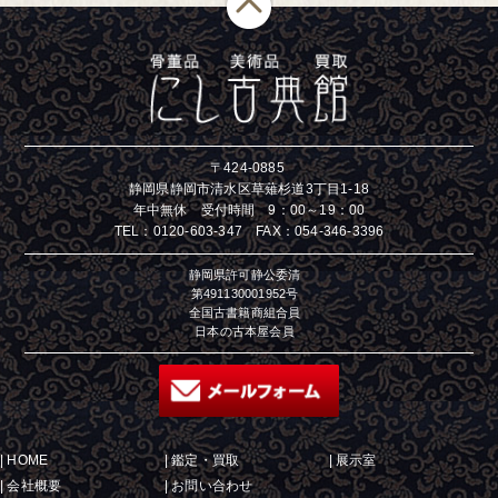
〒424-0885
静岡県静岡市清水区草薙杉道3丁目1-18
年中無休 受付時間 9：00～19：00
TEL：
0120-603-347
FAX：054-346-3396
静岡県許可静公委清
第491130001952号
全国古書籍商組合員
日本の古本屋会員
|
HOME
|
鑑定・買取
|
展示室
|
会社概要
|
お問い合わせ