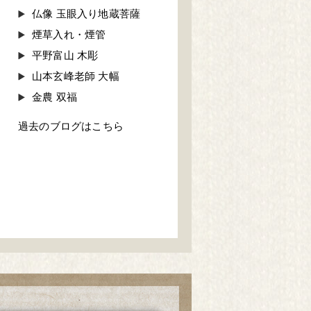
仏像 玉眼入り地蔵菩薩
煙草入れ・煙管
平野富山 木彫
山本玄峰老師 大幅
金農 双福
過去のブログはこちら