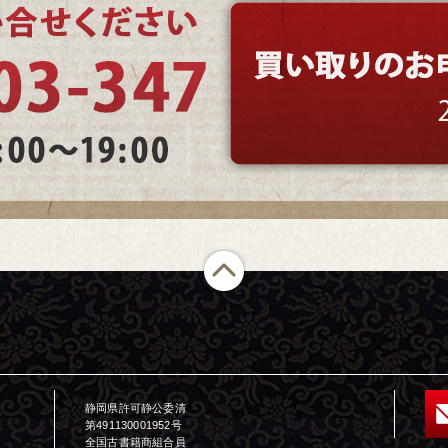
静岡県許可静公委清
第491130001952号
全国古書籍商組合員