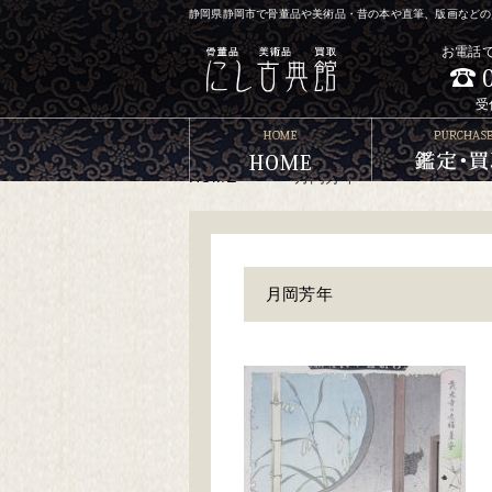
静岡県静岡市で骨董品や美術品・昔の本や直筆、版画などの買
お電話
受
HOME
>
>
月岡芳年
月岡芳年