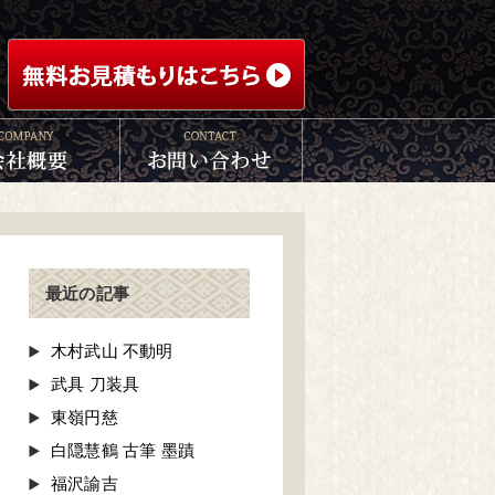
最近の記事
木村武山 不動明
武具 刀装具
東嶺円慈
白隠慧鶴 古筆 墨蹟
福沢諭吉