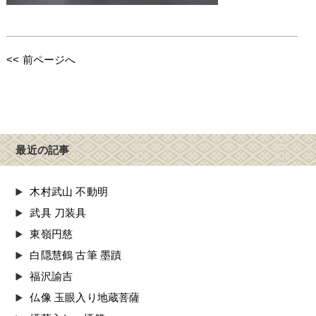
<< 前ページへ
最近の記事
木村武山 不動明
武具 刀装具
東嶺円慈
白隠慧鶴 古筆 墨蹟
福沢諭吉
仏像 玉眼入り地蔵菩薩