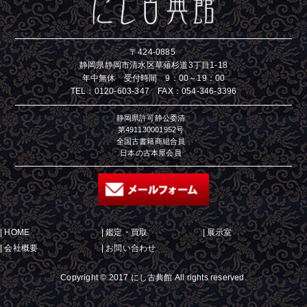
〒424-0885
静岡県静岡市清水区草薙杉道3丁目1-18
年中無休 受付時間 9：00～19：00
TEL：
0120-603-347
FAX：054-346-3396
静岡県許可静公委清
第491130001952号
全国古書籍商組合員
日本の古本屋会員
|
HOME
|
鑑定・買取
|
展示室
|
会社概要
|
お問い合わせ
Copyright © 2017 にし古典館 All rights reserved.