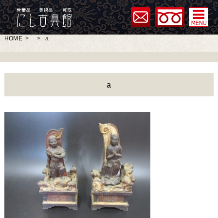
HOME
>
>
a
a