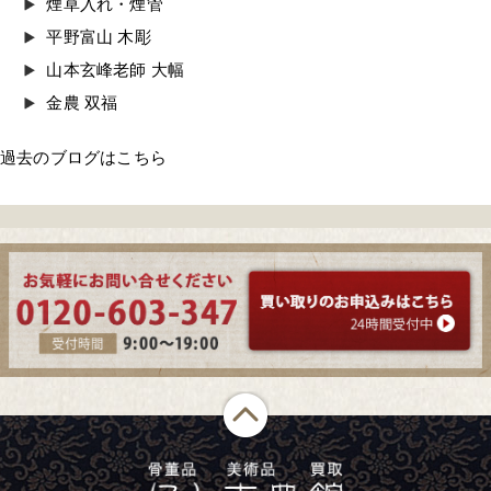
煙草入れ・煙管
平野富山 木彫
山本玄峰老師 大幅
金農 双福
過去のブログはこちら