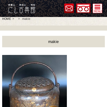
HOME
>
>
makie
makie