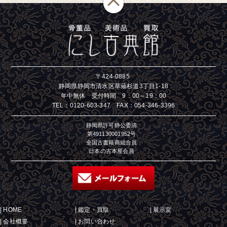
〒424-0885
静岡県静岡市清水区草薙杉道3丁目1-18
年中無休 受付時間 9：00～19：00
TEL：
0120-603-347
FAX：054-346-3396
静岡県許可静公委清
第491130001952号
全国古書籍商組合員
日本の古本屋会員
|
HOME
|
鑑定・買取
|
展示室
|
会社概要
|
お問い合わせ