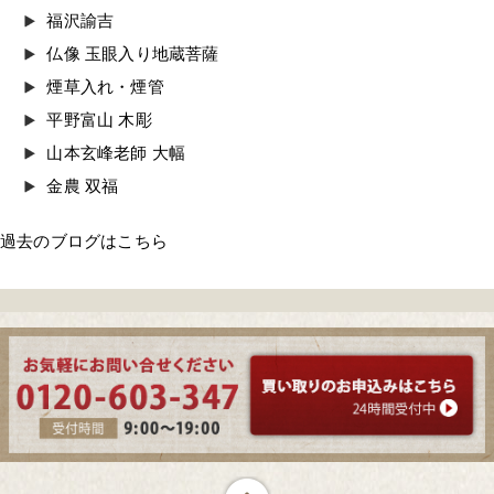
福沢諭吉
仏像 玉眼入り地蔵菩薩
煙草入れ・煙管
平野富山 木彫
山本玄峰老師 大幅
金農 双福
過去のブログはこちら