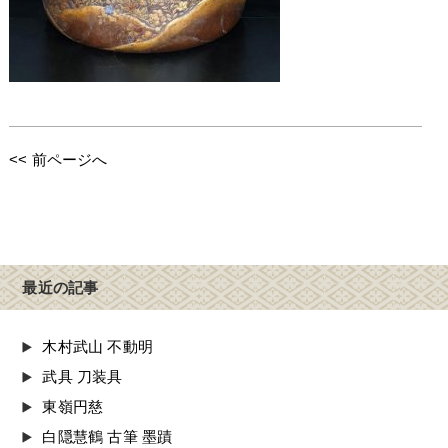
<< 前ページへ
最近の記事
木村武山 不動明
武具 刀装具
東嶺円慈
白隠慧鶴 古筆 墨蹟