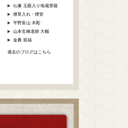
仏像 玉眼入り地蔵菩薩
煙草入れ・煙管
平野富山 木彫
山本玄峰老師 大幅
金農 双福
過去のブログはこちら