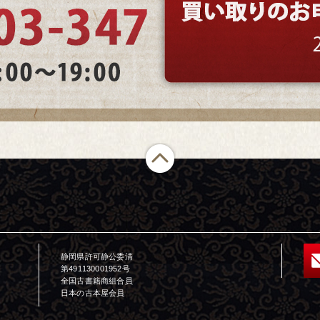
静岡県許可静公委清
第491130001952号
全国古書籍商組合員
日本の古本屋会員