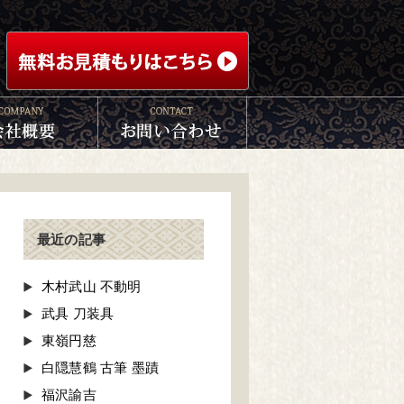
最近の記事
木村武山 不動明
武具 刀装具
東嶺円慈
白隠慧鶴 古筆 墨蹟
福沢諭吉