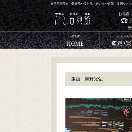
静岡県静岡市で骨董品や美術品・昔の本や直筆、版画などの買
お電話
受
HOME
>
>
版画 海野光弘
版画 海野光弘