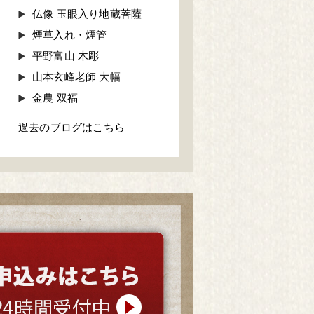
仏像 玉眼入り地蔵菩薩
煙草入れ・煙管
平野富山 木彫
山本玄峰老師 大幅
金農 双福
過去のブログはこちら