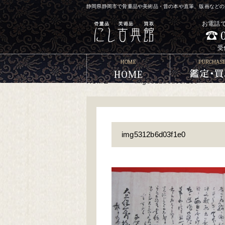
静岡県静岡市で骨董品や美術品・昔の本や直筆、版画などの買
お電話
受
HOME
>
>
img5312b6d03f1e0
img5312b6d03f1e0