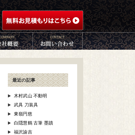
最近の記事
木村武山 不動明
武具 刀装具
東嶺円慈
白隠慧鶴 古筆 墨蹟
福沢諭吉