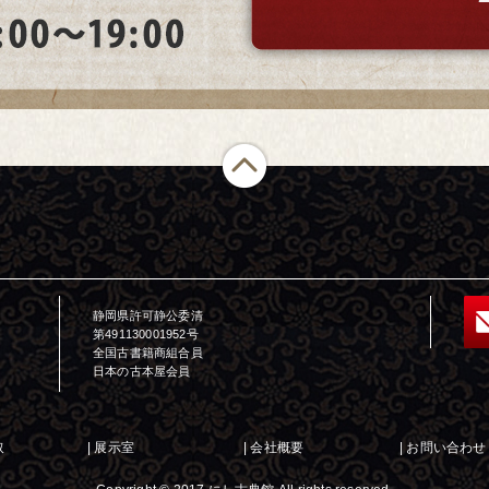
静岡県許可静公委清
第491130001952号
全国古書籍商組合員
日本の古本屋会員
取
|
展示室
|
会社概要
|
お問い合わせ