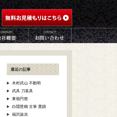
最近の記事
木村武山 不動明
武具 刀装具
東嶺円慈
白隠慧鶴 古筆 墨蹟
福沢諭吉