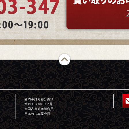
静岡県許可静公委清
第491130001952号
全国古書籍商組合員
日本の古本屋会員