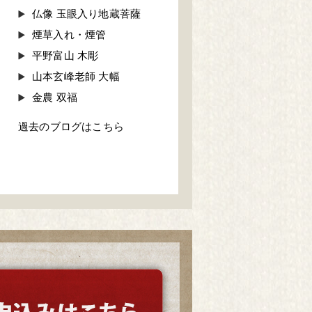
仏像 玉眼入り地蔵菩薩
煙草入れ・煙管
平野富山 木彫
山本玄峰老師 大幅
金農 双福
過去のブログはこちら