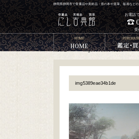
静岡県静岡市で骨董品や美術品・昔の本や直筆、版画などの買
お電話
受
HOME
>
>
img5389eae34b1de
img5389eae34b1de