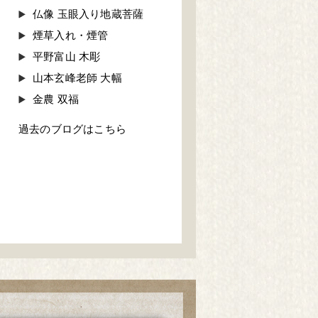
仏像 玉眼入り地蔵菩薩
煙草入れ・煙管
平野富山 木彫
山本玄峰老師 大幅
金農 双福
過去のブログはこちら