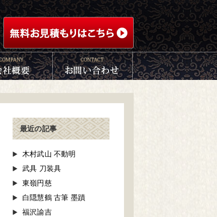
最近の記事
木村武山 不動明
武具 刀装具
東嶺円慈
白隠慧鶴 古筆 墨蹟
福沢諭吉