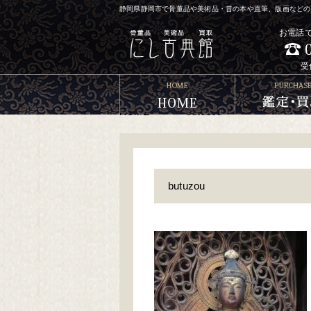
静岡県静岡市で骨董品や美術品・昔の本や直筆、版画などの買
お電話
受
HOME
>
>
butuzou
butuzou