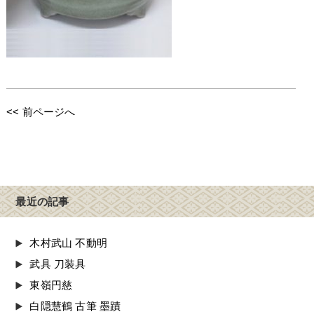
<< 前ページへ
最近の記事
木村武山 不動明
武具 刀装具
東嶺円慈
白隠慧鶴 古筆 墨蹟