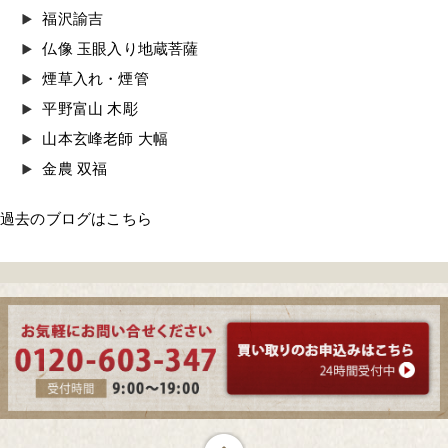
福沢諭吉
仏像 玉眼入り地蔵菩薩
煙草入れ・煙管
平野富山 木彫
山本玄峰老師 大幅
金農 双福
過去のブログはこちら