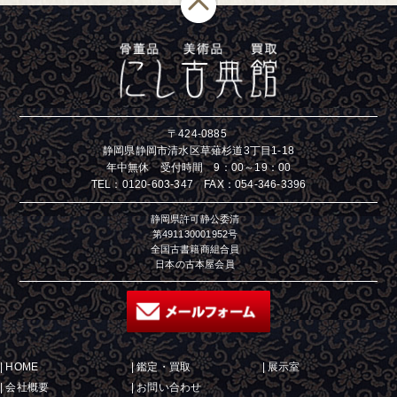
〒424-0885
静岡県静岡市清水区草薙杉道3丁目1-18
年中無休 受付時間 9：00～19：00
TEL：
0120-603-347
FAX：054-346-3396
静岡県許可静公委清
第491130001952号
全国古書籍商組合員
日本の古本屋会員
|
HOME
|
鑑定・買取
|
展示室
|
会社概要
|
お問い合わせ