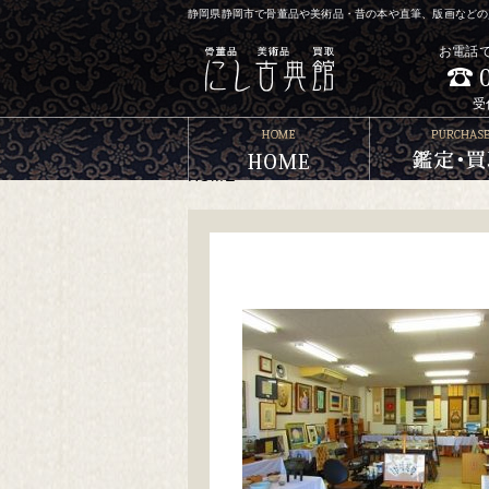
静岡県静岡市で骨董品や美術品・昔の本や直筆、版画などの買
お電話
受
HOME
>
>