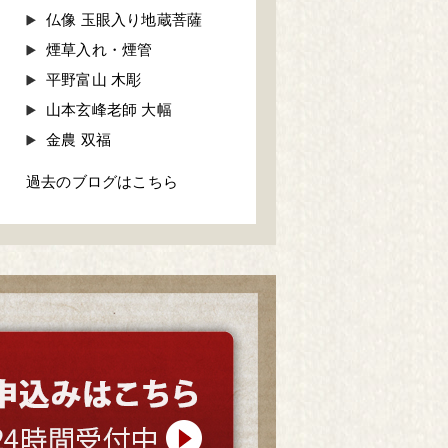
仏像 玉眼入り地蔵菩薩
煙草入れ・煙管
平野富山 木彫
山本玄峰老師 大幅
金農 双福
過去のブログはこちら