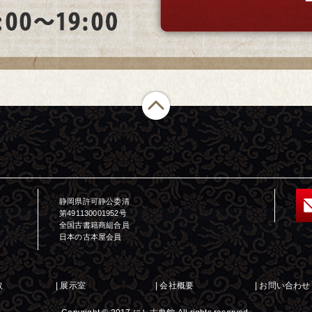
静岡県許可静公委清
第491130001952号
全国古書籍商組合員
日本の古本屋会員
取
|
展示室
|
会社概要
|
お問い合わせ