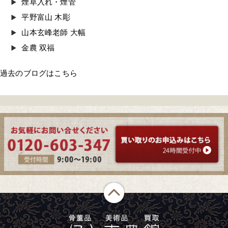
煙草入れ・煙管
平野富山 木彫
山本玄峰老師 大幅
金農 双福
過去のブログはこちら