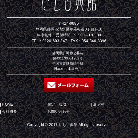
〒424-0885
静岡県静岡市清水区草薙杉道3丁目1-18
年中無休 受付時間 9：00～19：00
TEL：
0120-603-347
FAX：054-346-3396
静岡県許可静公委清
第491130001952号
全国古書籍商組合員
日本の古本屋会員
|
HOME
|
鑑定・買取
|
展示室
|
会社概要
|
お問い合わせ
Copyright © 2017 にし古典館 All rights reserved.