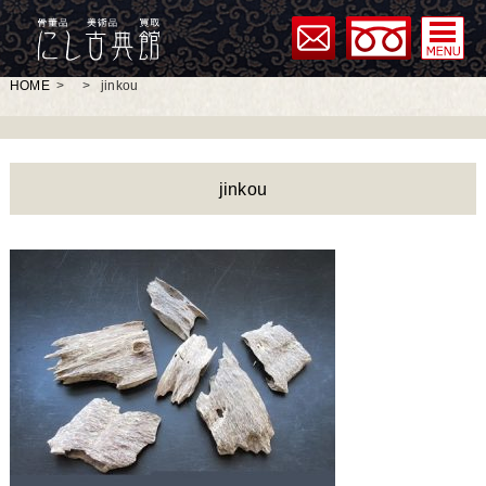
HOME
>
>
jinkou
jinkou