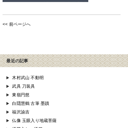
<< 前ページへ
最近の記事
木村武山 不動明
武具 刀装具
東嶺円慈
白隠慧鶴 古筆 墨蹟
福沢諭吉
仏像 玉眼入り地蔵菩薩