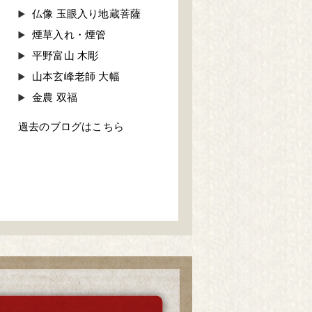
仏像 玉眼入り地蔵菩薩
煙草入れ・煙管
平野富山 木彫
山本玄峰老師 大幅
金農 双福
過去のブログはこちら