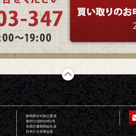
静岡県許可静公委清
第491130001952号
全国古書籍商組合員
日本の古本屋会員