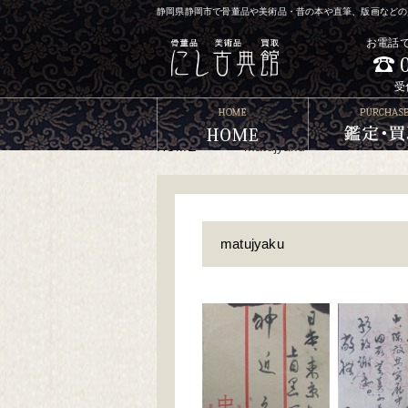
静岡県静岡市で骨董品や美術品・昔の本や直筆、版画などの買
お電話
受
HOME
>
>
matujyaku
matujyaku