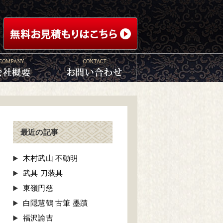
最近の記事
木村武山 不動明
武具 刀装具
東嶺円慈
白隠慧鶴 古筆 墨蹟
福沢諭吉