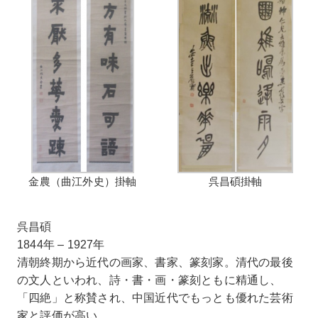
金農（曲江外史）掛軸
呉昌碩掛軸
呉昌碩
1844年 – 1927年
清朝終期から近代の画家、書家、篆刻家。清代の最後
の文人といわれ、詩・書・画・篆刻ともに精通し、
「四絶」と称賛され、中国近代でもっとも優れた芸術
家と評価が高い。