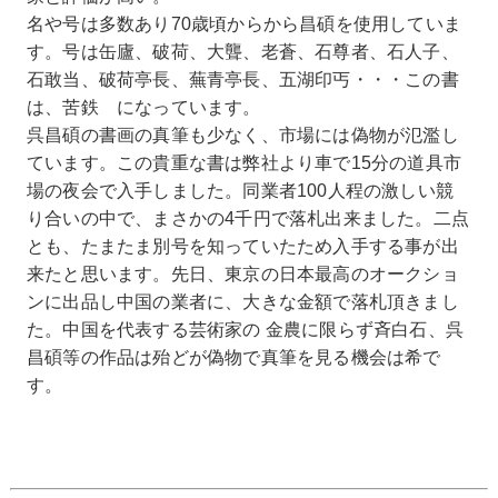
名や号は多数あり70歳頃からから昌碩を使用していま
す。号は缶廬、破荷、大聾、老蒼、石尊者、石人子、
石敢当、破荷亭長、蕪青亭長、五湖印丐・・・この書
は、苦鉄 になっています。
呉昌碩の書画の真筆も少なく、市場には偽物が氾濫し
ています。この貴重な書は弊社より車で15分の道具市
場の夜会で入手しました。同業者100人程の激しい競
り合いの中で、まさかの4千円で落札出来ました。二点
とも、たまたま別号を知っていたため入手する事が出
来たと思います。先日、東京の日本最高のオークショ
ンに出品し中国の業者に、大きな金額で落札頂きまし
た。中国を代表する芸術家の 金農に限らず斉白石、呉
昌碩等の作品は殆どが偽物で真筆を見る機会は希で
す。