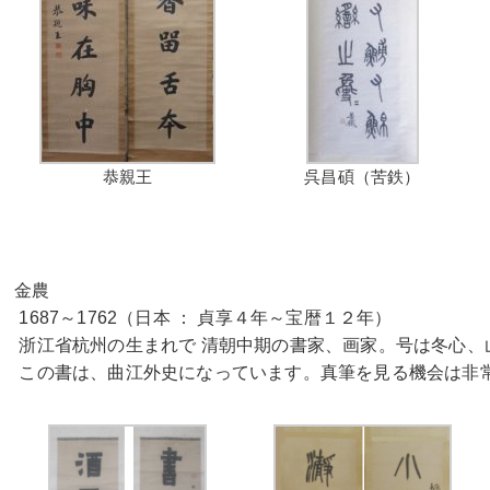
恭親王
呉昌碩（苦鉄）
金農
  1687～1762（日本 ： 貞享４年～宝暦１２年）
  浙江省杭州の生まれで 清朝中期の書家、画家。号は冬
 この書は、曲江外史になっています。真筆を見る機会は非常