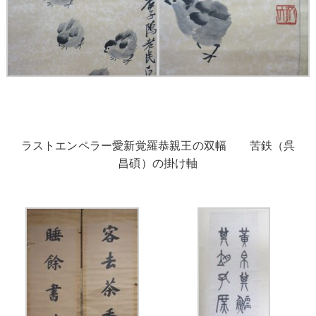
ラストエンペラー愛新覚羅恭親王の双幅 苦鉄（呉
昌碩）の掛け軸