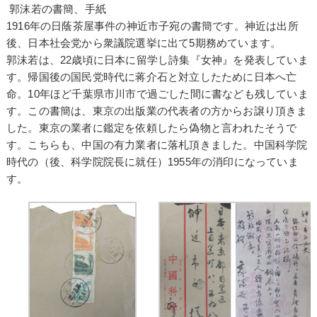
郭沫若の書簡、手紙
1916年の日蔭茶屋事件の神近市子宛の書簡です。神近は出所
後、日本社会党から衆議院選挙に出て5期務めています。
郭沫若は、22歳頃に日本に留学し詩集『女神』を発表していま
す。帰国後の国民党時代に蒋介石と対立したために日本へ亡
命。10年ほど千葉県市川市で過ごした間に書なども残していま
す。この書簡は、東京の出版業の代表者の方からお譲り頂きま
した。東京の業者に鑑定を依頼したら偽物と言われたそうで
す。こちらも、中国の有力業者に落札頂きました。中国科学院
時代の（後、科学院院長に就任）1955年の消印になっていま
す。