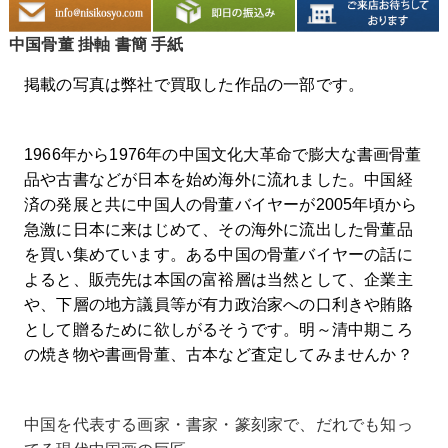
中国骨董 掛軸 書簡 手紙
掲載の写真は弊社で買取した作品の一部です。
1966年から1976年の中国文化大革命で膨大な書画骨董
品や古書などが日本を始め海外に流れました。
中国経
済の発展と共に中国人の骨董バイヤーが2005年頃から
急激に日本に来はじめて、その海外に流出した骨董品
を買い集めています。
ある中国の骨董バイヤーの話に
よると、販売先は本国の富裕層は当然として、企業主
や、下層の地方議員等が有力政治家への口利きや賄賂
として贈るために欲しがるそうです。
明～清中期ころ
の焼き物や書画骨董、古本など査定してみませんか？
中国を代表する画家・書家・篆刻家で、だれでも知っ