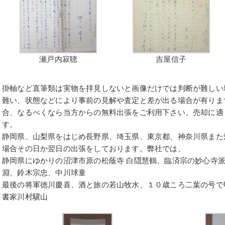
瀬戸内寂聴
吉屋信子
掛軸など直筆類は実物を拝見しないと画像だけでは判断が難しい
難い、状態などにより事前の見解や査定と差が出る場合が有りま
合、なるべくなら当方からの無料出張をご利用下さい。売却に適
す。
静岡県、山梨県をはじめ長野県、埼玉県、東京都、神奈川県また
場合その日か翌日の出張をしております。弊社では、
静岡県にゆかりの沼津市原の松蔭寺 白隠慧鶴、臨済宗の妙心寺
淵、鈴木宗忠、中川球童
最後の将軍徳川慶喜、酒と旅の若山牧水、１０歳ころ二葉の号で
書家川村驥山