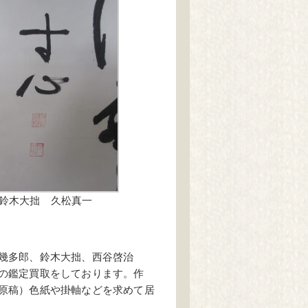
鈴木大拙 久松真一
幾多郎、鈴木大拙、西谷啓治
の鑑定買取をしております。作
原稿）色紙や掛軸などを求めて居