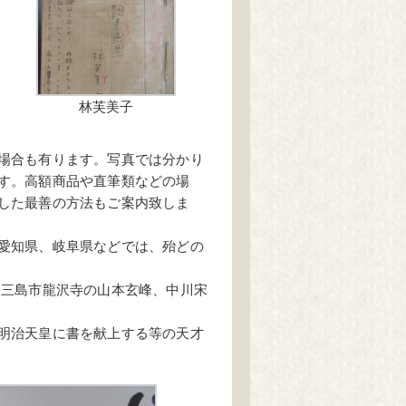
林芙美子
場合も有ります。写真では分かり
す。高額商品や直筆類などの場
した最善の方法もご案内致しま
愛知県、岐阜県などでは、殆どの
派三島市龍沢寺の山本玄峰、中川宋
明治天皇に書を献上する等の天才