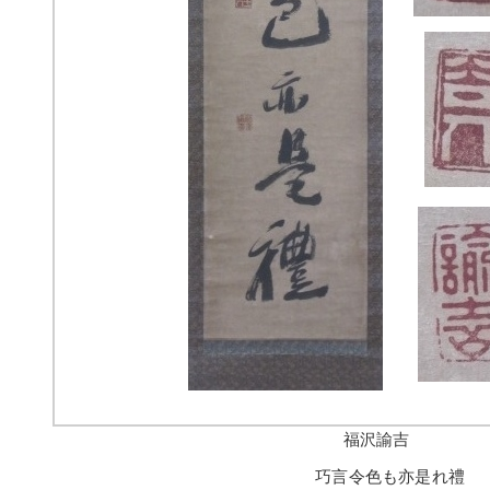
福沢諭吉
巧言令色も亦是れ禮