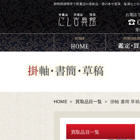
静岡県静岡市で骨董品や美術品・昔の本や直筆、版画などの買
お電話
受
HOME
>
買取品目一覧
>
掛軸 書簡 草稿
買取品目一覧