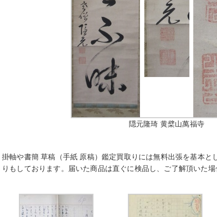
隠元隆琦 黄檗山萬福寺
掛軸や書簡 草稿（手紙 原稿）鑑定買取りには無料出張を基本と
りもしております。届いた商品は直ぐに検品し、ご了解頂いた場