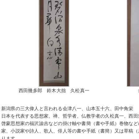
西田幾多郎 鈴木大拙 久松真一
新潟県の三大偉人と言われる会津八一、山本五十六、田中角栄
日本を代表する思想家、禅、哲学者、仏教学者の久松真一、西田
啓蒙思想家の福沢諭吉などの掛け軸や書簡（書や手紙）巻物など
家、小説家や詩人、歌人、俳人等の書や手紙（書簡）又は草稿（
ります。