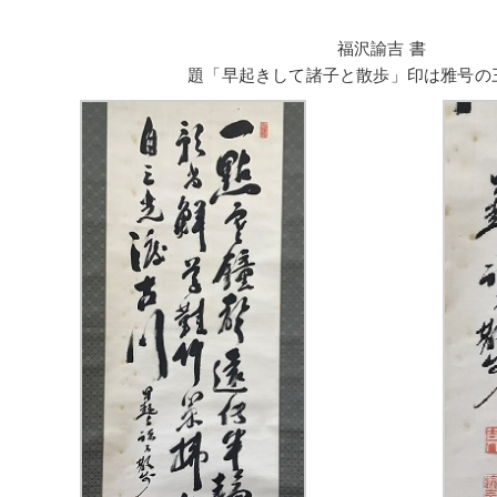
福沢諭吉 書
題「早起きして諸子と散歩」印は雅号の