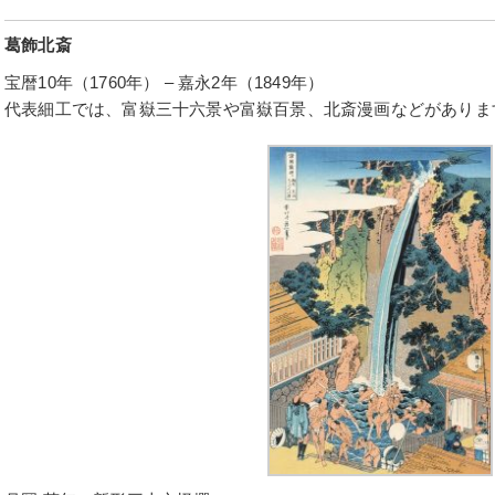
葛飾北斎
宝暦10年（1760年） – 嘉永2年（1849年）
代表細工では、富嶽三十六景や富嶽百景、北斎漫画などがありま