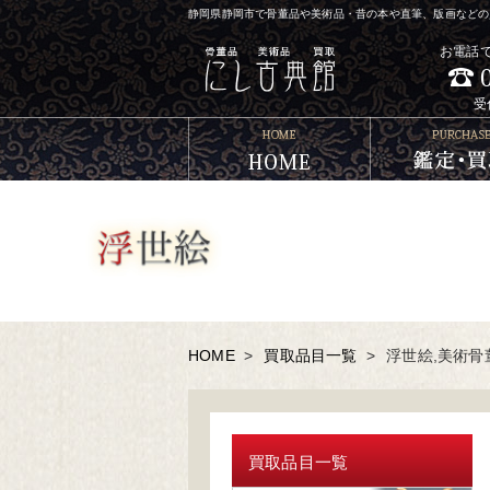
静岡県静岡市で骨董品や美術品・昔の本や直筆、版画などの買
お電話
受
HOME
>
買取品目一覧
>
浮世絵,美術骨
買取品目一覧