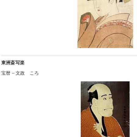
東洲斎写楽
宝暦 – 文政 ころ