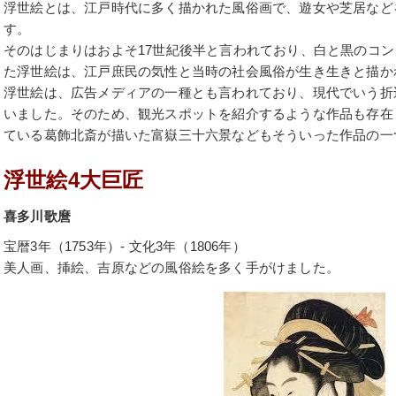
浮世絵とは、江戸時代に多く描かれた風俗画で、遊女や芝居など
す。
そのはじまりはおよそ17世紀後半と言われており、白と黒のコ
た浮世絵は、江戸庶民の気性と当時の社会風俗が生き生きと描か
浮世絵は、広告メディアの一種とも言われており、現代でいう折
いました。そのため、観光スポットを紹介するような作品も存在
ている葛飾北斎が描いた富嶽三十六景などもそういった作品の一
浮世絵4大巨匠
喜多川歌麿
宝暦3年（1753年）- 文化3年（1806年）
美人画、挿絵、吉原などの風俗絵を多く手がけました。