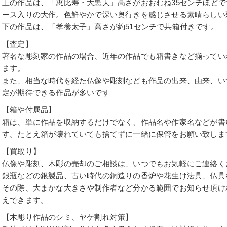
上の作品は、「恵比寿・大黒天」高さがおおむね35センチほど
ース入りの大作。色鮮やかで深い奥行きを感じさせる素晴らしい
下の作品は、「孝養太子」高さが約51センチで共箱付きです。
【査定】
著名な彫刻家の作品の場合、近年の作品でも箱書きなど揃ってい
ます。
また、相当な時代を経た仏像や彫刻なども作品の出来、由来、い
定が期待できる作品が多いです
【箱や付属品】
箱は、単に作品を収納するだけでなく、作品名や作家名などが書
す。たとえ箱が壊れていても捨てずに一緒に保管をお願い致しま
【買取り】
仏像や彫刻、木彫の売却のご相談は、いつでもお気軽にご連絡く
銀瓶などの銀製品、古い時代の銅造りの香炉や花生け法具、仏具
その際、大まかな大きさや制作者など分かる範囲でお知らせ頂け
えできます。
【木彫り作品のシミ、ヤケ割れ対策】