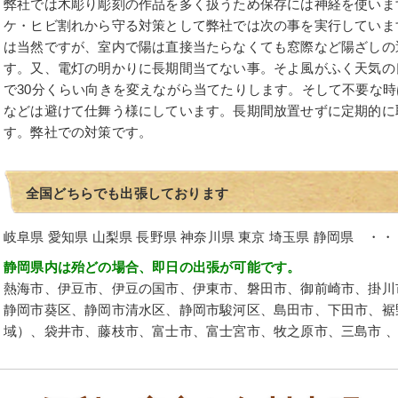
弊社では木彫り彫刻の作品を多く扱うため保存には神経を使いま
ケ・ヒビ割れから守る対策として弊社では次の事を実行していま
は当然ですが、室内で陽は直接当たらなくても窓際など陽ざしの
す。又、電灯の明かりに長期間当てない事。そよ風がふく天気の
で30分くらい向きを変えながら当てたりします。そして不要な
などは避けて仕舞う様にしています。長期間放置せずに定期的に
す。弊社での対策です。
全国どちらでも出張しております
岐阜県 愛知県 山梨県 長野県 神奈川県 東京 埼玉県 静岡県 ・・
静岡県内は殆どの場合、即日の出張が可能です。
熱海市、伊豆市、伊豆の国市、伊東市、磐田市、御前崎市、掛川
静岡市葵区、静岡市清水区、静岡市駿河区、島田市、下田市、裾
域）、袋井市、藤枝市、富士市、富士宮市、牧之原市、三島市 