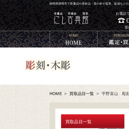
静岡県静岡市で骨董品や美術品・昔の本や直筆、版画などの買
お電話
受
HOME
>
買取品目一覧
>
平野富山 彫刻
買取品目一覧